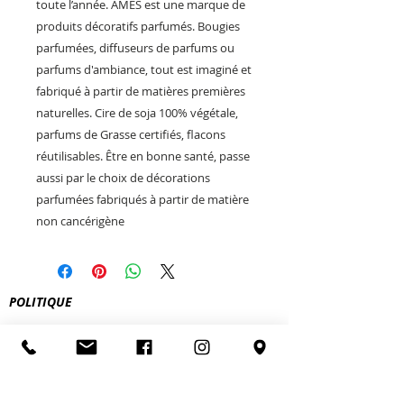
toute l’année. ÂMES est une marque de
produits décoratifs parfumés. Bougies
parfumées, diffuseurs de parfums ou
parfums d'ambiance, tout est imaginé et
fabriqué à partir de matières premières
naturelles. Cire de soja 100% végétale,
parfums de Grasse certifiés, flacons
réutilisables. Être en bonne santé, passe
aussi par le choix de décorations
parfumées fabriqués à partir de matière
non cancérigène
POLITIQUE
FEU O LAC
5 square Aristide Briand
74200 Thonon-les-bains
le.feu.o.lac@gmail.com
Tel:
04 50 73 85 20