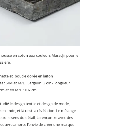
e housse en coton aux couleurs Maradji, pour le
ssière.
chette et boucle dorée en laiton
es : S/M et M/L . Largeur : 3 cm / longueur
 cm et en M/L : 107 cm
étudié le design textile et design de mode,
n Inde, et là c'est la révélation! Le mélange
ux, le sens du détail, la rencontre avec des
 découvre amorce l'envie de créer une marque