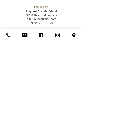
FEU O LAC
5 square Aristide Briand
74200 Thonon-les-bains
le.feu.o.lac@gmail.com
Tel:
04 50 73 85 20
CGV
NOUS CONTACTER
PAIEMENT SECURISE
NOUS TROUVER
NOUS SUIVRE
LIVRAISONS & RETOURS
MENTIONS LEGALES