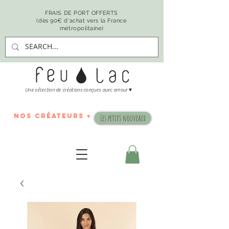
FRAIS DE PORT OFFERTS
(dès 90€ d'achat vers la France
métropolitaine)
♥
Une sélection de créations conçues avec amour
nos créateurs ♥
Les petits nouveaux