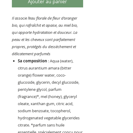
Ajouter au panier
Il associe l’eau florale de fleur d’oranger
bio, qui rafraîchit et apaise, au miel bio,
qui apporte hydratation et douceur. La
peau et les cheveux sont parfaitement
propres, protégés du dessèchement et
délicatement parfumés
Sa composition
: Aqua (water),
citrus aurantium amara (bitter
orange) flower water, coco-
glucoside, glycerin, decyl glucoside,
pentylene glycol, parfum
(fragrance)*, mel (honey), glyceryl
oleate, xanthan gum, citric acid,
sodium benzoate, tocopherol,
hydrogenated vegetable glycerides
citrate. *parfum sans huile
essentielle, spécialement conçu pour