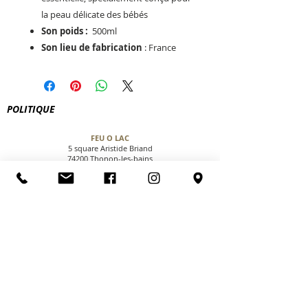
la peau délicate des bébés
Son poids :
500ml
Son lieu de fabrication
: France
POLITIQUE
FEU O LAC
5 square Aristide Briand
74200 Thonon-les-bains
le.feu.o.lac@gmail.com
Tel:
04 50 73 85 20
CGV
NOUS CONTACTER
PAIEMENT SECURISE