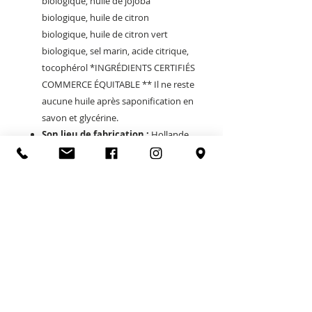
biologique, huile de jojoba
biologique, huile de citron
biologique, huile de citron vert
biologique, sel marin, acide citrique,
tocophérol *INGRÉDIENTS CERTIFIÉS
COMMERCE ÉQUITABLE ** Il ne reste
aucune huile après saponification en
savon et glycérine.
Son lieu de fabrication :
Hollande
POLITIQUE
FEU O LAC
5 square Aristide Briand
74200 Thonon-les-bains
le.feu.o.lac@gmail.com
Tel:
04 50 73 85 20
CGV