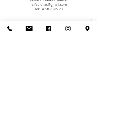
le.feu.o.lac@gmail.com
Tel:
04 50 73 85 20
CGV
NOUS CONTACTER
PAIEMENT SECURISE
NOUS TROUVER
NOUS SUIVRE
LIVRAISONS & RETOURS
MENTIONS LEGALES
POLITIQUE DE CONFIDENTIALITE