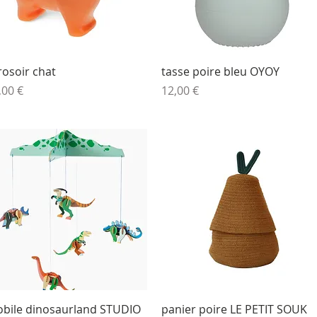
Aperçu rapide
Aperçu rapide
rosoir chat
tasse poire bleu OYOY
ix
Prix
,00 €
12,00 €
Aperçu rapide
Aperçu rapide
bile dinosaurland STUDIO
panier poire LE PETIT SOUK