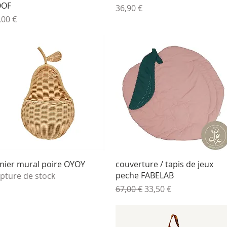
OOF
Prix
36,90 €
ix
,00 €
Aperçu rapide
Aperçu rapide
nier mural poire OYOY
couverture / tapis de jeux
peche FABELAB
pture de stock
Prix original
Prix promotionnel
67,00 €
33,50 €