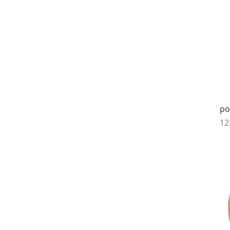
po
Pr
12