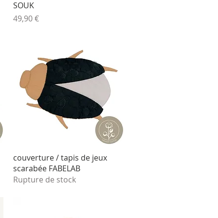
SOUK
Prix
49,90 €
Aperçu rapide
couverture / tapis de jeux
scarabée FABELAB
Rupture de stock