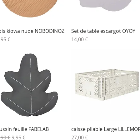
Aperçu rapide
Aperçu rapide
pis kiowa nude NOBODINOZ
Set de table escargot OYOY
ix
Prix
,95 €
14,00 €
Aperçu rapide
Aperçu rapide
ussin feuille FABELAB
caisse pliable Large LILLEMO
x original
Prix promotionnel
Prix
,90 €
9,95 €
27,00 €