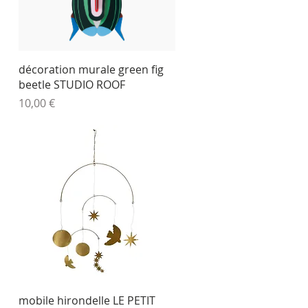
Aperçu rapide
décoration murale green fig
beetle STUDIO ROOF
Prix
10,00 €
Aperçu rapide
mobile hirondelle LE PETIT