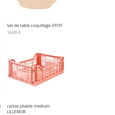
Aperçu rapide
Set de table coquillage OYOY
Prix
14,00 €
Aperçu rapide
R
caisse pliable medium
LILLEMOR