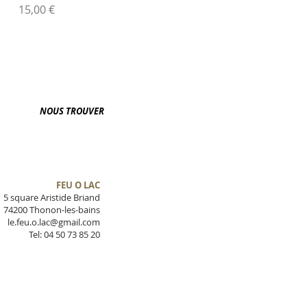
Prix
15,00 €
NOUS TROUVER
FEU O LAC
5 square Aristide Briand
74200 Thonon-les-bains
le.feu.o.lac@gmail.com
Tel: 04 50 73 85 20