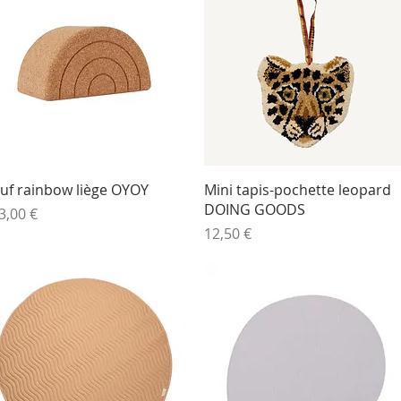
Aperçu rapide
Aperçu rapide
uf rainbow liège OYOY
Mini tapis-pochette leopard
DOING GOODS
ix
3,00 €
Prix
12,50 €