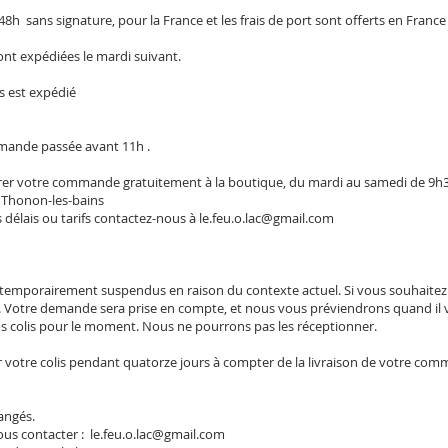
8h sans signature, pour la France et les frais de port sont offerts en Fran
t expédiées le mardi suivant.
s est expédié
mande passée avant 11h .
tirer votre commande gratuitement à la boutique, du mardi au samedi de 9h
 Thonon-les-bains
 délais ou tarifs contactez-nous à
le.feu.o.lac@gmail.com
 temporairement suspendus en raison du contexte actuel. Si vous souhaitez 
. Votre demande sera prise en compte, et nous vous préviendrons quand il 
vos colis pour le moment. Nous ne pourrons pas les réceptionner.
r votre colis pendant quatorze jours à compter de la livraison de votre com
hangés.
ous contacter :
le.feu.o.lac@gmail.com