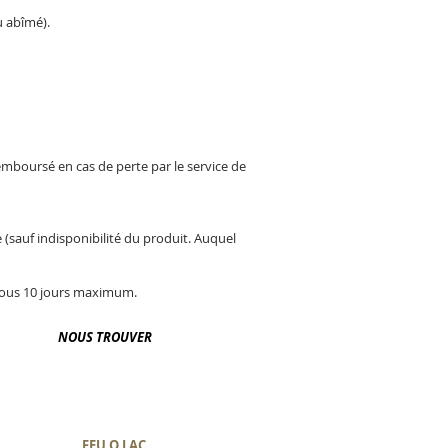
u abîmé).
emboursé en cas de perte par le service de
 (sauf indisponibilité du produit. Auquel
 sous 10 jours maximum.
NOUS TROUVER
FEU O LAC