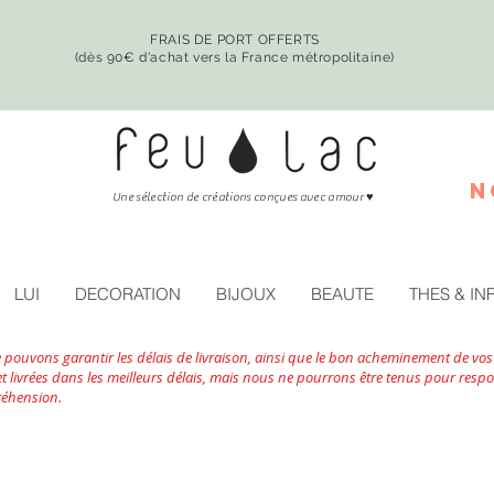
FRAIS DE PORT OFFERTS
(dès 90€ d'achat vers la France métropolitaine)
n
♥
Une sélection de créations conçues avec amour
LUI
DECORATION
BIJOUX
BEAUTE
THES & IN
ne pouvons garantir les délais de livraison, ainsi que le bon acheminement de 
livrées dans les meilleurs délais, mais nous ne pourrons être tenus pour respon
réhension.