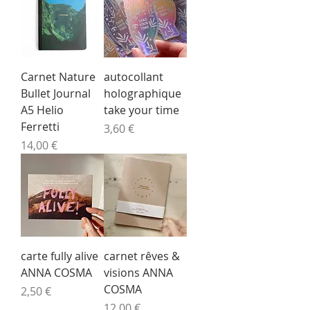
Carnet Nature
autocollant
Bullet Journal
holographique
A5 Helio
take your time
Ferretti
Prix
3,60 €
Prix
14,00 €
carte fully alive
carnet rêves &
ANNA COSMA
visions ANNA
COSMA
Prix
2,50 €
Prix
12,00 €