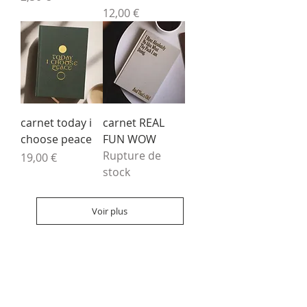
Prix
12,00 €
carnet today i
carnet REAL
choose peace
FUN WOW
Rupture de
Prix
19,00 €
stock
Voir plus