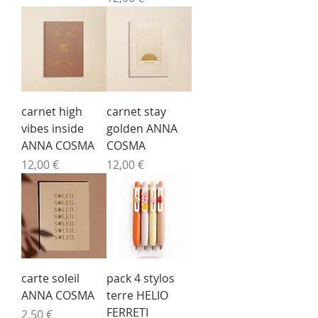
carnet high
carnet stay
vibes inside
golden ANNA
ANNA COSMA
COSMA
Prix
Prix
12,00 €
12,00 €
carte soleil
pack 4 stylos
ANNA COSMA
terre HELIO
FERRETI
Prix
2,50 €