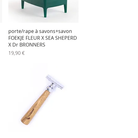
Aperçu rapide
porte/rape à savons+savon
FOEKJE FLEUR X SEA SHEPERD
X Dr BRONNERS
Prix
19,90 €