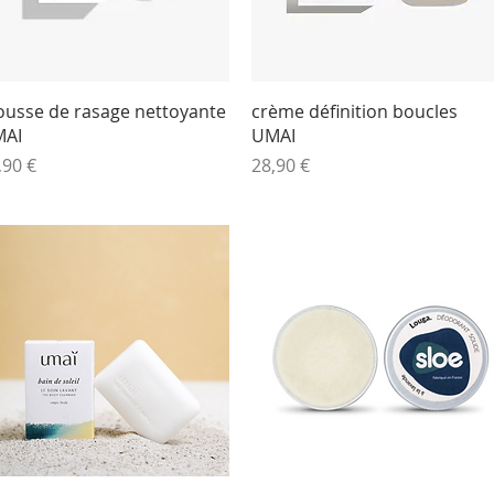
Aperçu rapide
Aperçu rapide
usse de rasage nettoyante
crème définition boucles
MAI
UMAI
ix
Prix
,90 €
28,90 €