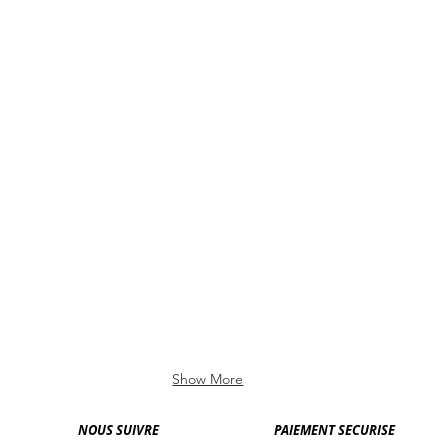
MARINE MISTAKE
MUSE AND MARLOWE
NOBODINOZ
OF
THE JACKSONS
THE WILD WHISPERS
WABI SABI
Show More
NOUS SUIVRE
PAIEMENT SECURISE