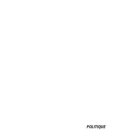
MACON & LESQUOY
MARADJI
REINE MERE
STUDIO RO
POLITIQUE