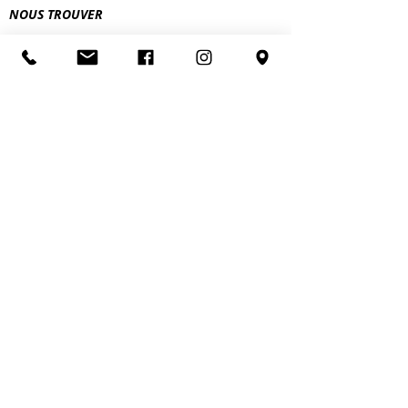
NOUS TROUVER
NOUS SUIVRE
LIVRAISONS & RETOURS
MENTIONS LEGALES
POLITIQUE DE CONFIDENTIALITE