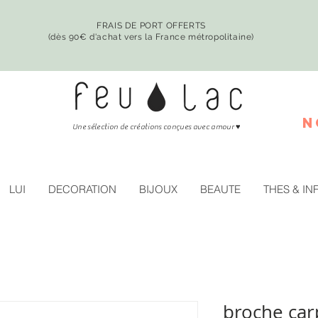
FRAIS DE PORT OFFERTS
(dès 90€ d'achat vers la France métropolitaine)
n
♥
Une sélection de créations conçues avec amour
LUI
DECORATION
BIJOUX
BEAUTE
THES & IN
broche ca