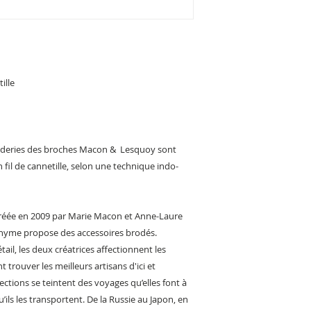
ille
deries des broches Macon & Lesquoy sont
 fil de cannetille, selon une technique indo-
réée en 2009 par Marie Macon et Anne-Laure
nyme propose des accessoires brodés.
ail, les deux créatrices affectionnent les
t trouver les meilleurs artisans d'ici et
llections se teintent des voyages qu’elles font à
u’ils les transportent. De la Russie au Japon, en