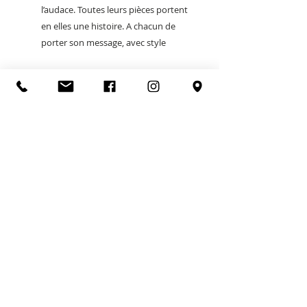
l’audace. Toutes leurs pièces portent
en elles une histoire. A chacun de
porter son message, avec style
POLITIQUE
FEU O LAC
5 square Aristide Briand
74200 Thonon-les-bains
le.feu.o.lac@gmail.com
Tel:
04 50 73 85 20
CGV
NOUS CONTACTER
PAIEMENT SECURISE