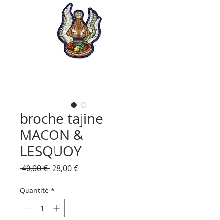
broche tajine
MACON &
LESQUOY
Prix
Prix
 40,00 € 
28,00 €
original
promotionnel
Quantité
*