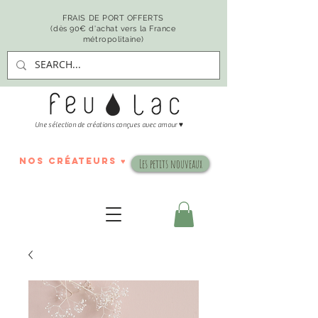
FRAIS DE PORT OFFERTS
(dès 90€ d'achat vers la France
métropolitaine)
♥
Une sélection de créations conçues avec amour
nos créateurs ♥
Les petits nouveaux