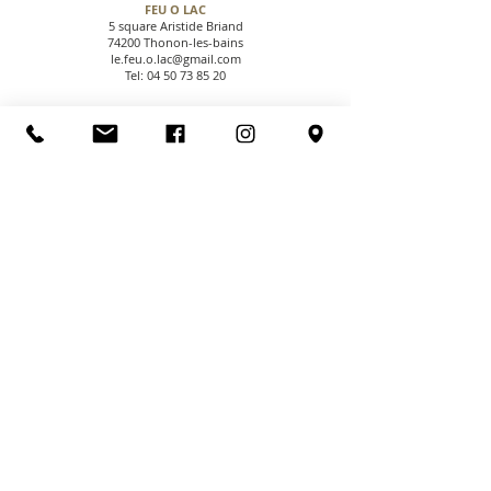
FEU O LAC
5 square Aristide Briand
74200 Thonon-les-bains
le.feu.o.lac@gmail.com
Tel:
04 50 73 85 20
CGV
NOUS CONTACTER
PAIEMENT SECURISE
NOUS TROUVER
NOUS SUIVRE
LIVRAISONS & RETOURS
MENTIONS LEGALES