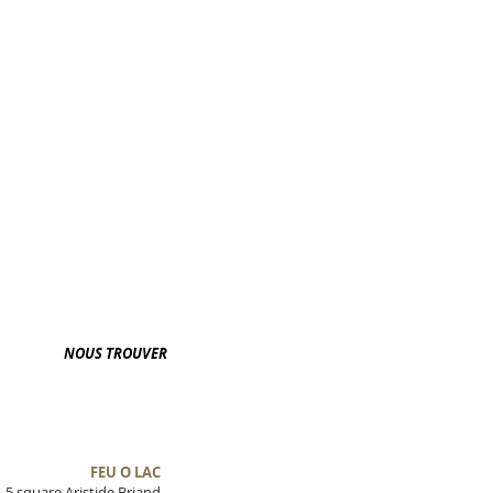
NOUS TROUVER
FEU O LAC
5 square Aristide Briand