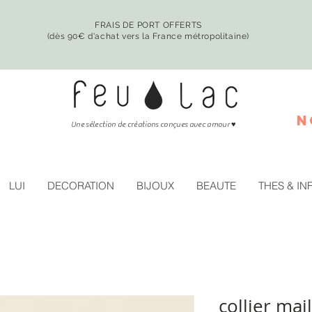
FRAIS DE PORT OFFERTS
(dès 90€ d'achat vers la France métropolitaine)
n
♥
Une sélection de créations conçues avec amour
LUI
DECORATION
BIJOUX
BEAUTE
THES & IN
collier mai