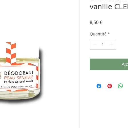
vanille CL
Prix
8,50 €
Quantité
*
Aj