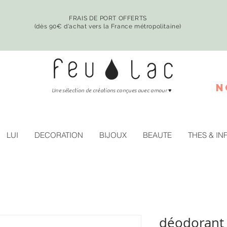
FRAIS DE PORT OFFERTS
(dès 90€ d'achat vers la France métropolitaine)
n
♥
Une sélection de créations conçues avec amour
LUI
DECORATION
BIJOUX
BEAUTE
THES & IN
déodorant 