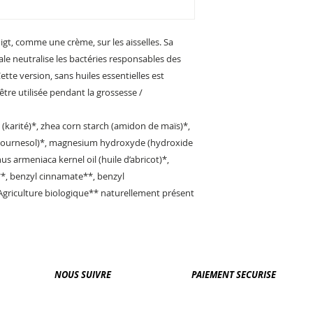
gt, comme une crème, sur les aisselles. Sa
e neutralise les bactéries responsables des
tte version, sans huiles essentielles est
tre utilisée pendant la grossesse /
karité)*, zhea corn starch (amidon de maïs)*,
e tournesol)*, magnesium hydroxyde (hydroxide
 armeniaca kernel oil (huile d’abricot)*,
*, benzyl cinnamate**, benzyl
'Agriculture biologique** naturellement présent
NOUS SUIVRE
PAIEMENT SECURISE