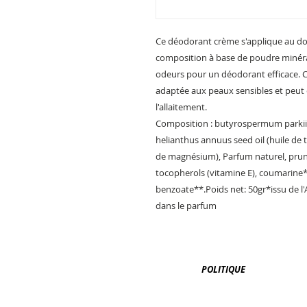
Ce déodorant crème s'applique au doi
composition à base de poudre minéral
odeurs pour un déodorant efficace. Ce
adaptée aux peaux sensibles et peut ê
l'allaitement.
Composition : butyrospermum parkii (
helianthus annuus seed oil (huile d
de magnésium), Parfum naturel, prunus
tocopherols (vitamine E), coumarine*
benzoate**.Poids net: 50gr*issu de l
dans le parfum
POLITIQUE