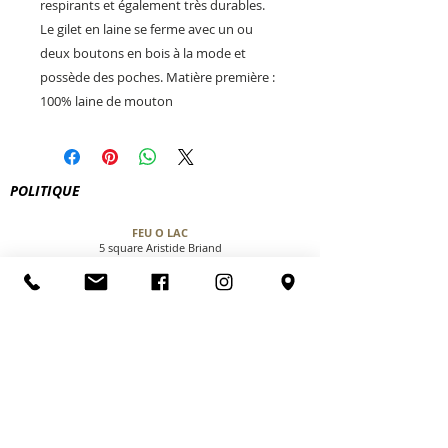
respirants et également très durables.
Le gilet en laine se ferme avec un ou
deux boutons en bois à la mode et
possède des poches. Matière première :
100% laine de mouton
POLITIQUE
FEU O LAC
5 square Aristide Briand
74200 Thonon-les-bains
le.feu.o.lac@gmail.com
Tel:
04 50 73 85 20
CGV
NOUS CONTACTER