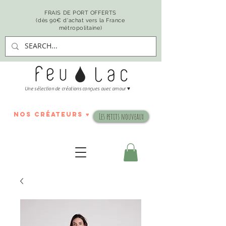
FRAIS DE PORT OFFERTS
(dès 90€ d'achat vers la France
métropolitaine)
♥
Une sélection de créations conçues avec amour
nos créateurs ♥
Les petits nouveaux