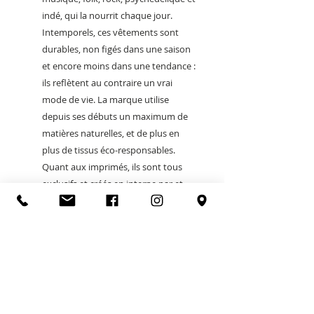
indé, qui la nourrit chaque jour.
Intemporels, ces vêtements sont
durables, non figés dans une saison
et encore moins dans une tendance :
ils reflètent au contraire un vrai
mode de vie. La marque utilise
depuis ses débuts un maximum de
matières naturelles, et de plus en
plus de tissus éco-responsables.
Quant aux imprimés, ils sont tous
exclusifs et créés en interne par et
pour Louizon
POLITIQUE
FEU O LAC
5 square Aristide Briand
74200 Thonon-les-bains