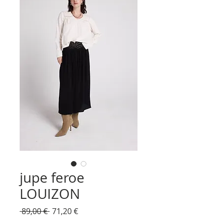
jupe feroe
LOUIZON
Prix
Prix
 89,00 € 
71,20 €