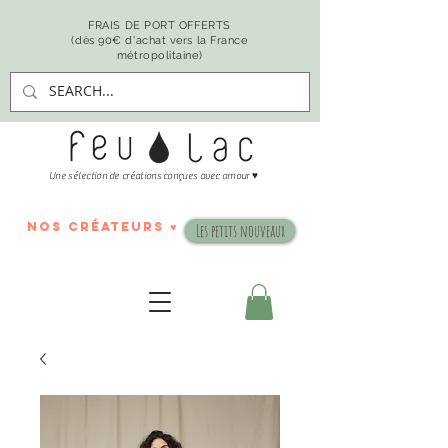
FRAIS DE PORT OFFERTS
(dès 90€ d'achat vers la France
métropolitaine)
♥
Une sélection de créations conçues avec amour
nos créateurs ♥
Les petits nouveaux