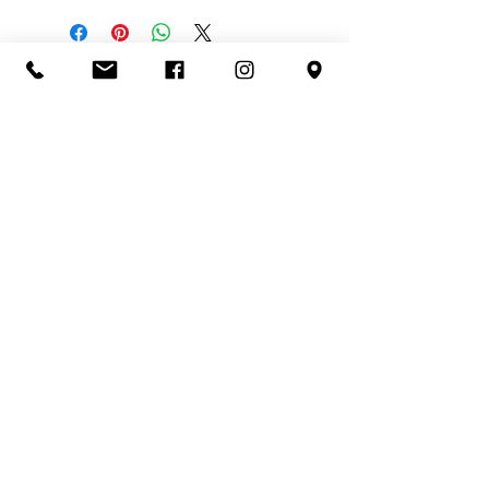
POLITIQUE
FEU O LAC
5 square Aristide Briand
74200 Thonon-les-bains
le.feu.o.lac@gmail.com
Tel:
04 50 73 85 20
CGV
NOUS CONTACTER
PAIEMENT SECURISE
NOUS TROUVER
NOUS SUIVRE