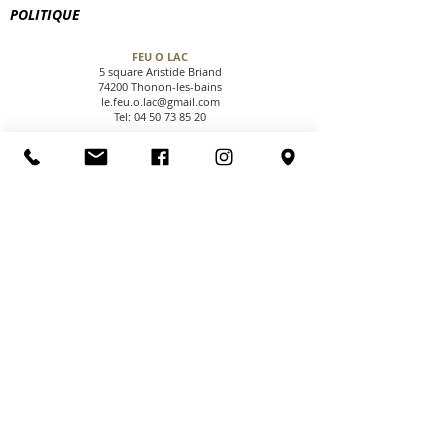
POLITIQUE
FEU O LAC
5 square Aristide Briand
74200 Thonon-les-bains
le.feu.o.lac@gmail.com
Tel:
04 50 73 85 20
CGV
NOUS CONTACTER
PAIEMENT SECURISE
NOUS TROUVER
NOUS SUIVRE
LIVRAISONS & RETOURS