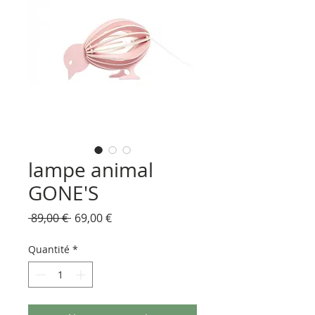
lampe animal
GONE'S
Prix
Prix
 89,00 € 
69,00 €
original
promotionnel
Quantité
*