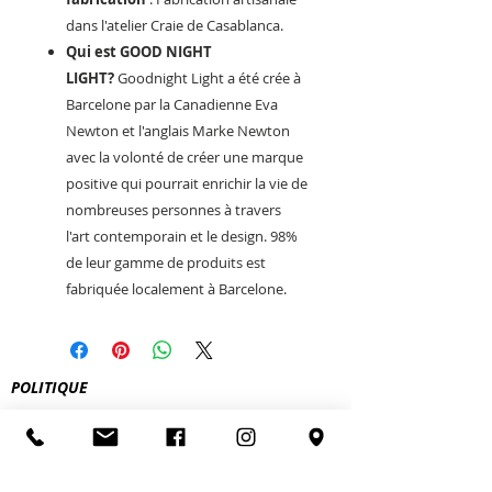
dans l'atelier Craie de Casablanca.
Qui est GOOD NIGHT
LIGHT?
Goodnight Light a été crée à
Barcelone par la Canadienne Eva
Newton et l'anglais Marke Newton
avec la volonté de créer une marque
positive qui pourrait enrichir la vie de
nombreuses personnes à travers
l'art contemporain et le design. 98%
de leur gamme de produits est
fabriquée localement à Barcelone.
POLITIQUE
FEU O LAC
5 square Aristide Briand
74200 Thonon-les-bains
le.feu.o.lac@gmail.com