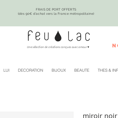
FRAIS DE PORT OFFERTS
(dès 90€ d'achat vers la France métropolitaine)
n
♥
Une sélection de créations conçues avec amour
LUI
DECORATION
BIJOUX
BEAUTE
THES & IN
miroir noi