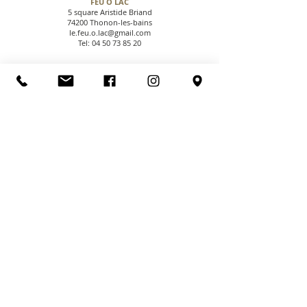
FEU O LAC
5 square Aristide Briand
74200 Thonon-les-bains
le.feu.o.lac@gmail.com
Tel:
04 50 73 85 20
CGV
NOUS CONTACTER
PAIEMENT SECURISE
NOUS TROUVER
NOUS SUIVRE
LIVRAISONS & RETOURS
MENTIONS LEGALES