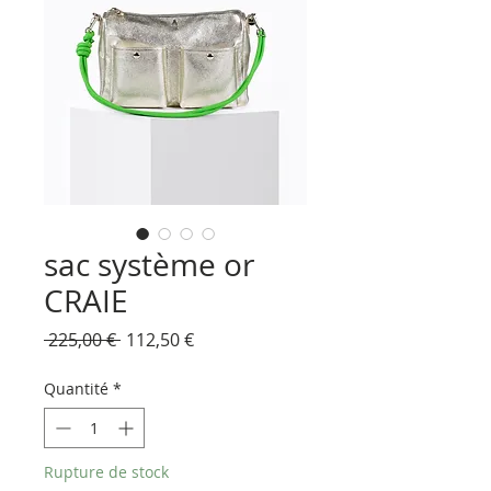
sac système or
CRAIE
Prix
Prix
 225,00 € 
112,50 €
original
promotionnel
Quantité
*
Rupture de stock