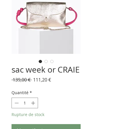
sac week or CRAIE
Prix
Prix
 139,00 € 
111,20 €
original
promotionnel
Quantité
*
Rupture de stock