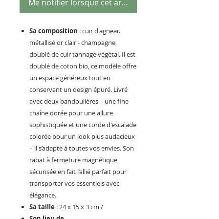
Me notifier lorsque cet article est disponible
Sa composition
: cuir d'agneau
métallisé or clair - champagne,
doublé de cuir tannage végétal. Il est
doublé de coton bio, ce modèle offre
un espace généreux tout en
conservant un design épuré. Livré
avec deux bandoulières – une fine
chaîne dorée pour une allure
sophistiquée et une corde d'escalade
colorée pour un look plus audacieux
– il s’adapte à toutes vos envies. Son
rabat à fermeture magnétique
sécurisée en fait l’allié parfait pour
transporter vos essentiels avec
élégance.
Sa taille
: 24 x 15 x 3 cm /
Son lieu de