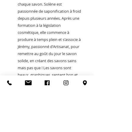
chaque savon. Solène est
passionnée de saponification à froid
depuis plusieurs années. Après une
formation à la législation
cosmétique, elle commence à
produire à temps plein et s'associe à
Jérémy, passionné d'Artisanat, pour
remettre au goût du jour le savon
solide, en créant des savons sains
mais pas que ! Les savons sont
beaux, graphiques, sentent bon et
hydratent la peau.
POLITIQUE
FEU O LAC
5 square Aristide Briand
74200 Thonon-les-bains