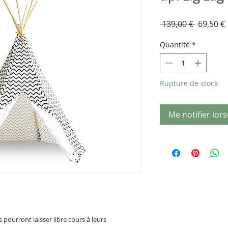
Prix
 139,00 € 
69,50 €
original
Quantité
*
Rupture de stock
Me notifier lors
s pourront laisser libre cours à leurs