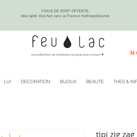
FRAIS DE PORT OFFERTS
(dès 90€ d'achat vers la France métropolitaine)
n
♥
Une sélection de créations conçues avec amour
LUI
DECORATION
BIJOUX
BEAUTE
THES & IN
tipi zig z