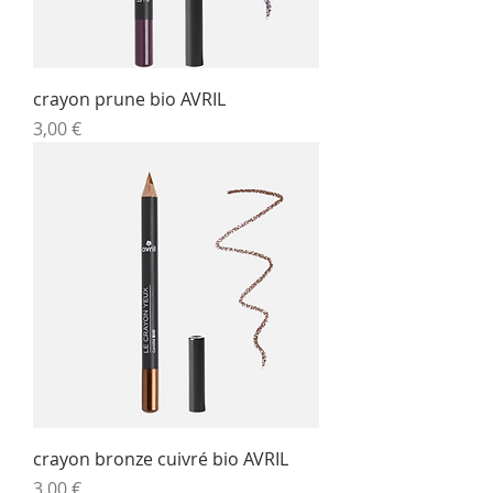
crayon prune bio AVRIL
Prix
3,00 €
crayon bronze cuivré bio AVRIL
Prix
3,00 €