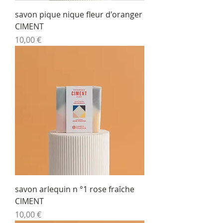
savon pique nique fleur d'oranger
CIMENT
Prix
10,00 €
savon arlequin n °1 rose fraîche
CIMENT
Prix
10,00 €